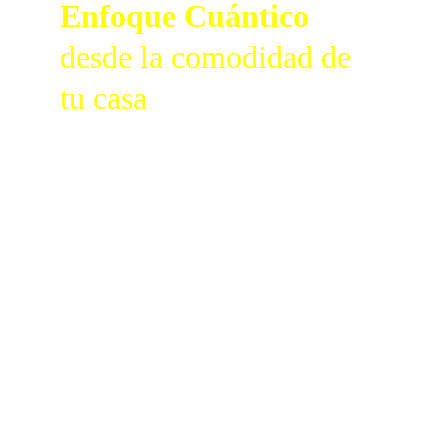
Enfoque Cuántico 
desde la comodidad de 
tu casa
Esta formación no busca que repitas 
conceptos. Busca que aprendas a ver, 
ordenar y acompañar procesos desde 
otro nivel.
Cuando cambia el orden interno, 
cambia la experiencia. Y cuando 
entendés cómo se construye la 
realidad, también cambia la forma en la 