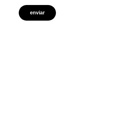
enviar
Contacto
Inscripciones
 +54 11 5526-0927
Administración 
+54 11 7032-4826
institutogem@gmail.com
Ciudad Autónoma de Buenos Aires - 
Argentina