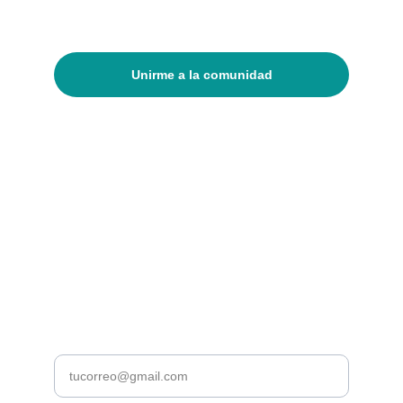
Unirme a la comunidad
Recibí nuestro newsletter mensual 
con ofertas y novedades
Dirección de mail