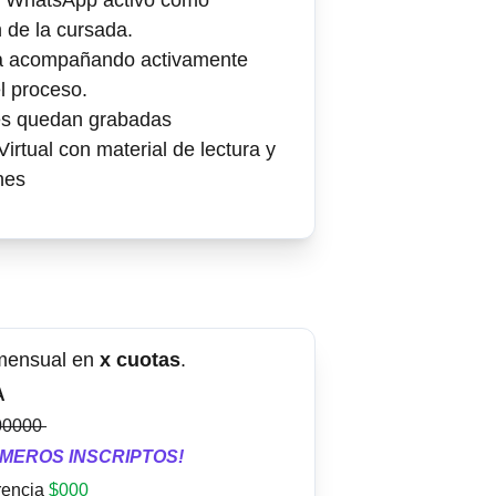
 WhatsApp activo como 
 de la cursada.
a acompañando activamente 
l proceso.
es quedan grabadas
rtual con material de lectura y 
nes
 mensual en 
x cuotas
.
A
00000 
IMEROS INSCRIPTOS!
rencia 
$000