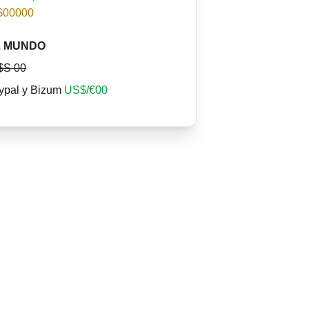
$00000
L MUNDO
$S 00
pal y Bizum
US$/€00