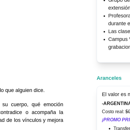
Grupo de
extensión
Profesor
durante e
Las clas
Campus Vi
grabacio
Aranceles
o que alguien dice.
El valor es
-ARGENTIN
a su cuerpo, qué emoción
Costo real: 
$
contradice o acompaña la
ad de los vínculos y mejora
¡PROMO PR
Transfe