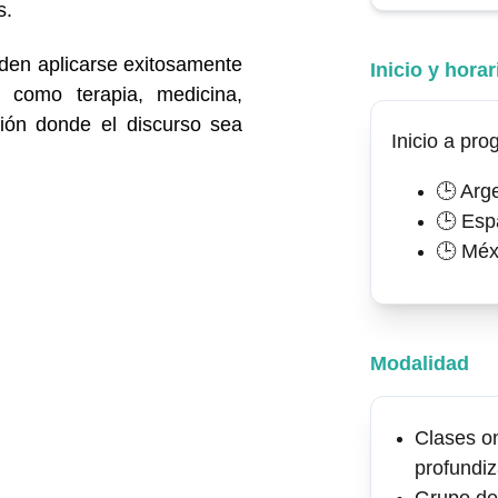
s.
eden aplicarse exitosamente
Inicio y horar
 como terapia, medicina,
sión donde el discurso sea
Inicio a pro
🕒 Arg
🕒 Esp
🕒 Méx
Modalidad
Clases on
profundi