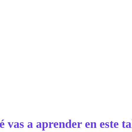
Esta formación cuenta con 
Argentina para la formación
de la Organización Interna
Luego de aprobar el examen,
avalada.
 vas a aprender en este ta