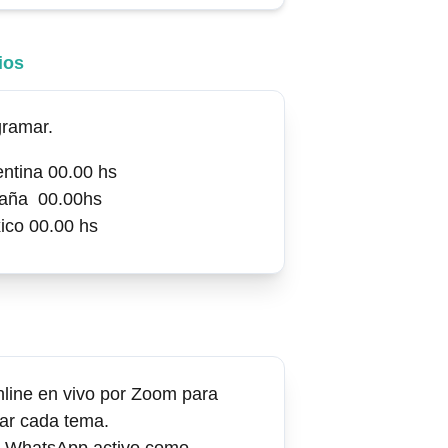
ios
gramar.
entina 00.00 hs
aña  00.00hs
ico 00.00 hs
line en vivo por Zoom para 
zar cada tema.