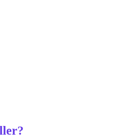
el aval nacional de la Cámara 
 profesional y laboral e internacional 
cional para la educación permanente.
 podés tramitar tu certificación 
ller?