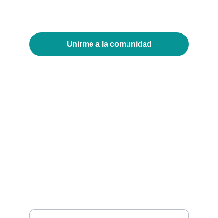
Unirme a la comunidad
Recibí nuestro newsletter mensual 
con ofertas y novedades
Dirección de mail