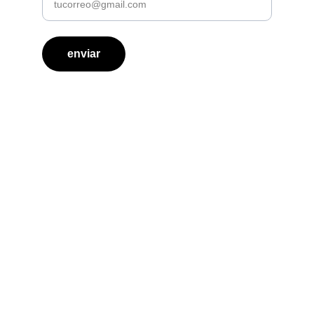
enviar
Contacto
Inscripciones
 +54 11 5526-0927
Administración 
+54 11 7032-4826
institutogem@gmail.com
Ciudad Autónoma de Buenos Aires - 