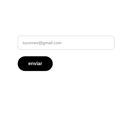
con ofertas y novedades
Dirección de mail
enviar
Contacto
Inscripciones
 +54 11 5526-0927
Administración 
+54 11 7032-4826
institutogem@gmail.com