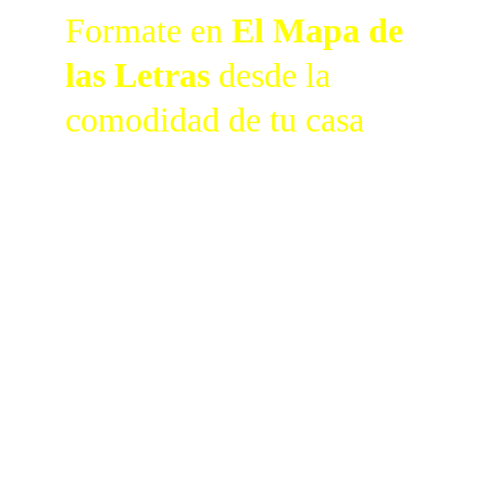
Formate en 
El Mapa de 
las Letras 
desde la 
comodidad de tu casa
Si ya tenés base en numerología y 
querés profundizar en una herramienta 
que enriquece tus lecturas y te permite 
comprender mejor los procesos 
evolutivos, este taller es un paso muy 
valioso.
El Mapa de las Letras no solo amplía tu 
conocimiento. También amplía tu 
manera de mirar el tiempo y la 